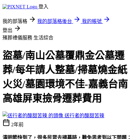
登入
我的部落格
我的部落格後台
我的帳號
登出
殯葬禮儀服務
生活綜合
盜墓/南山公墓覆鼎金公墓遷
葬/每年請人整墓/掃墓燒金紙
火災/墓園環境不佳-嘉義台南
高雄屏東撿骨遷葬費用
送行者的酸甜苦辣
2年前
清明節快到了，很多民眾去掃墓時，難免思考到以下問題：