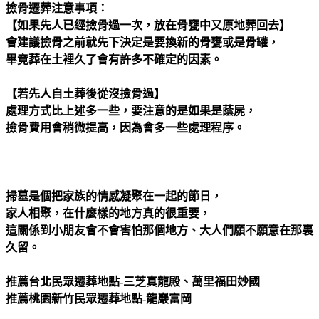
撿骨遷葬注意事項：
【如果先人已經撿骨過一次，放在骨甕中又原地葬回去】
會建議撿骨之前就先下決定是要換新的骨甕或是骨罐，
畢竟葬在土裡久了會有許多不確定的因素。
【若先人自土葬後從沒撿骨過】
處理方式比上述多一些，要注意的是如果是蔭屍，
撿骨費用會稍微提高，因為會多一些處理程序。
掃墓是個把家族的情感凝聚在一起的節日，
家人相聚，在什麼樣的地方真的很重要，
這關係到小朋友會不會害怕那個地方、大人們願不願意在那裏
久留。
推薦台北民眾遷葬地點-三芝真龍殿、萬里福田妙國
推薦桃園新竹民眾遷葬地點-龍巖富岡